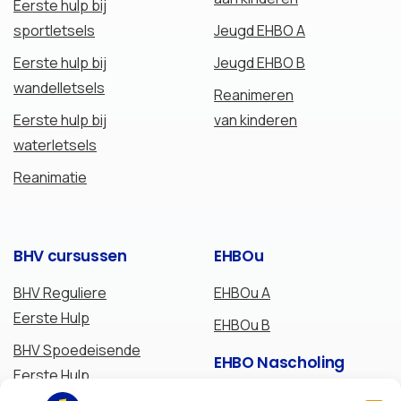
Eerste hulp bij
sportletsels
Jeugd EHBO A
Eerste hulp bij
Jeugd EHBO B
wandelletsels
Reanimeren
Eerste hulp bij
van kinderen
waterletsels
Reanimatie
BHV
cursussen
EHBOu
BHV Reguliere
EHBOu A
Eerste Hulp
EHBOu B
BHV Spoedeisende
EHBO
Nascholing
Eerste Hulp
Verlenging