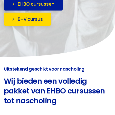
EHBO cursussen
BHV cursus
Ideaal om in te stappen
Wij
bieden
een
volledig
pakket
van
EHBO
cursussen
tot
nascholing