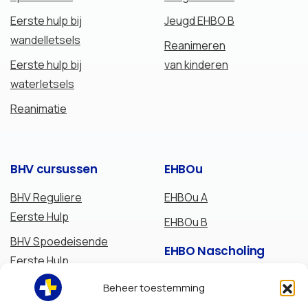
Eerste hulp bij
Jeugd EHBO B
wandelletsels
Reanimeren
Eerste hulp bij
van kinderen
waterletsels
Reanimatie
BHV
cursussen
EHBOu
BHV Reguliere
EHBOu A
Eerste Hulp
EHBOu B
BHV Spoedeisende
EHBO
Nascholing
Eerste Hulp
Verlenging
BHV Brandbestrijding
Beheer toestemming
Kennisuitbreiding